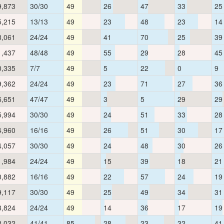
9,873
30/30
49
26
47
33
25
5,215
13/13
49
23
48
23
14
3,061
24/24
49
41
70
25
39
1,437
48/48
49
55
29
28
45
0,335
7/7
49
5
22
0
9
9,362
24/24
49
23
71
27
36
6,651
47/47
49
3
5
29
29
5,994
30/30
49
24
51
33
28
4,960
16/16
49
26
51
30
17
4,057
30/30
49
24
48
30
26
1,984
24/24
49
15
39
18
21
0,882
16/16
49
22
57
24
19
9,117
30/30
49
25
49
34
31
8,824
24/24
49
14
36
17
19
8,032
41/41
85
28
23
32
41