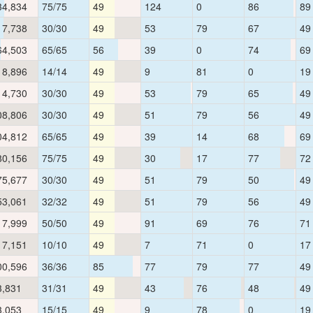
34,834
75/75
49
124
0
86
89
17,738
30/30
49
53
79
67
49
64,503
65/65
56
39
0
74
69
18,896
14/14
49
9
81
0
19
14,730
30/30
49
53
79
65
49
08,806
30/30
49
51
79
56
49
04,812
65/65
49
39
14
68
69
80,156
75/75
49
30
17
77
72
75,677
30/30
49
51
79
50
49
53,061
32/32
49
51
79
56
49
17,999
50/50
49
91
69
76
71
17,151
10/10
49
7
71
0
17
00,596
36/36
85
77
79
77
49
3,831
31/31
49
43
76
48
49
3,053
15/15
49
9
78
0
19