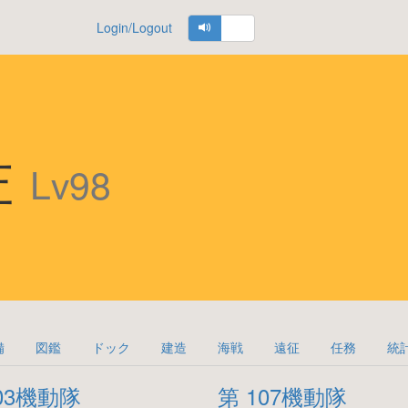
Login/Logout
佐
Lv98
備
図鑑
ドック
建造
海戦
遠征
任務
統
03機動隊
第 107機動隊