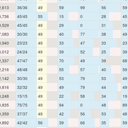
2,613
36/36
49
59
99
56
59
0,736
45/45
55
15
0
28
45
9,529
45/45
49
29
0
31
59
7,083
30/30
49
40
77
38
49
3,940
23/23
49
33
47
33
23
3,012
24/24
49
39
52
25
39
2,337
47/47
49
70
49
39
68
2,216
48/48
49
55
57
40
59
2,142
30/30
49
53
79
53
49
0,816
32/32
49
49
79
44
49
8,248
15/15
49
22
58
34
19
3,835
75/75
49
94
0
48
89
0,359
37/37
49
42
56
53
48
9,892
42/42
56
39
66
35
59