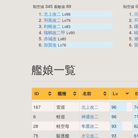
345
89
制空値
索敵値
制空値
北上改二
Lv96
羽黒改二
Lv79
利根改二
Lv83
瑞鶴改二甲
Lv90
赤城改
Lv80
加賀改
Lv76
艦娘一覧
ID
艦種
名前
Lv
E
167
雷巡
北上改二
96
7
6
軽巡
神通改二
96
7
28
軽空母
隼鷹改二
93
6
75
駆逐艦
夕立改二
93
6