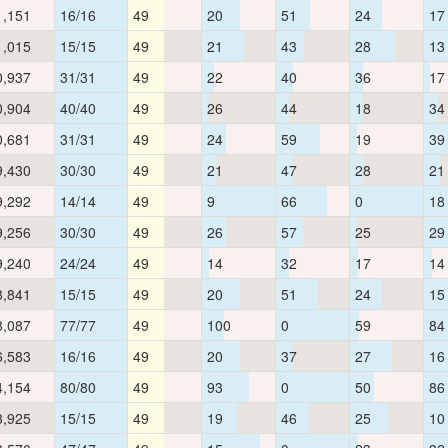
1,151
16/16
49
20
51
24
17
1,015
15/15
49
21
43
28
13
0,937
31/31
49
22
40
36
17
0,904
40/40
49
26
44
18
34
0,681
31/31
49
24
59
19
39
9,430
30/30
49
21
47
28
21
9,292
14/14
49
9
66
0
18
9,256
30/30
49
26
57
25
29
9,240
24/24
49
14
32
17
14
8,841
15/15
49
20
51
24
15
8,087
77/77
49
100
0
59
84
6,583
16/16
49
20
37
27
16
4,154
80/80
49
93
0
50
86
3,925
15/15
49
19
46
25
10