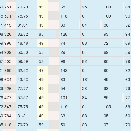
50,751
79/79
49
65
25
100
84
45,571
75/75
49
118
0
100
90
11,413
31/31
49
63
84
86
52
98,326
82/82
85
128
0
93
94
59,996
48/48
49
74
88
72
69
54,909
50/50
55
29
0
69
59
37,305
59/59
53
96
82
90
79
21,960
82/82
49
142
0
90
92
08,634
43/43
49
63
161
49
63
89,426
77/77
49
54
23
98
79
76,477
57/57
49
101
84
85
77
72,347
75/75
49
119
0
105
89
49,784
31/31
49
63
88
95
50
35,118
79/79
52
50
23
97
79