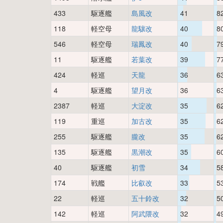
433
駆逐艦
島風改
41
8
118
軽空母
龍驤改
40
8
546
軽空母
瑞鳳改
40
7
11
駆逐艦
若葉改
39
7
424
軽巡
天龍
36
6
4
駆逐艦
望月改
36
6
2387
軽巡
大淀改
35
6
119
重巡
加古改
35
6
255
駆逐艦
朧改
35
6
135
駆逐艦
黒潮改
35
6
40
駆逐艦
初雪
34
5
174
戦艦
比叡改
33
5
22
軽巡
五十鈴改
32
5
142
軽巡
阿武隈改
32
4