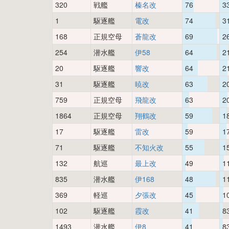
320
戦艦
榛名改
76
3
1
駆逐艦
電改
74
3
168
正規空母
蒼龍改
69
2
254
潜水艦
伊58
64
2
20
駆逐艦
響改
64
2
31
駆逐艦
暁改
63
2
759
正規空母
飛龍改
63
2
1864
正規空母
翔鶴改
59
1
17
駆逐艦
雷改
59
1
71
駆逐艦
不知火改
55
1
132
航巡
最上改
49
1
835
潜水艦
伊168
48
1
369
軽巡
夕張改
45
1
102
駆逐艦
霞改
41
8
1493
潜水艦
伊8
41
8