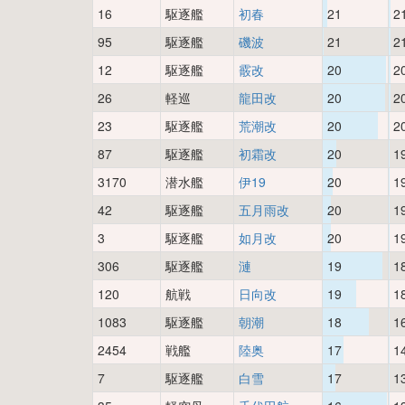
16
駆逐艦
初春
21
2
95
駆逐艦
磯波
21
2
12
駆逐艦
霰改
20
2
26
軽巡
龍田改
20
2
23
駆逐艦
荒潮改
20
2
87
駆逐艦
初霜改
20
1
3170
潜水艦
伊19
20
1
42
駆逐艦
五月雨改
20
1
3
駆逐艦
如月改
20
1
306
駆逐艦
漣
19
1
120
航戦
日向改
19
1
1083
駆逐艦
朝潮
18
1
2454
戦艦
陸奥
17
1
7
駆逐艦
白雪
17
1