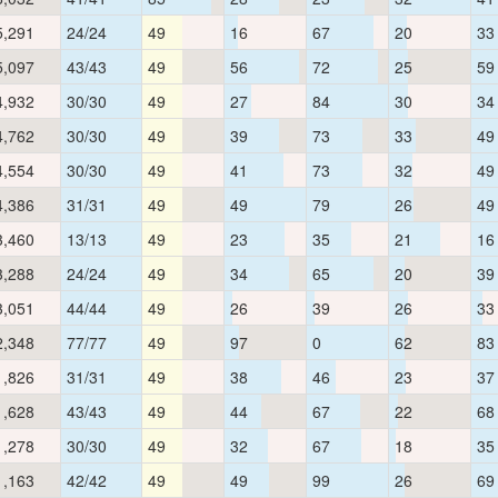
5,291
24/24
49
16
67
20
33
5,097
43/43
49
56
72
25
59
4,932
30/30
49
27
84
30
34
4,762
30/30
49
39
73
33
49
4,554
30/30
49
41
73
32
49
4,386
31/31
49
49
79
26
49
3,460
13/13
49
23
35
21
16
3,288
24/24
49
34
65
20
39
3,051
44/44
49
26
39
26
33
2,348
77/77
49
97
0
62
83
1,826
31/31
49
38
46
23
37
1,628
43/43
49
44
67
22
68
1,278
30/30
49
32
67
18
35
1,163
42/42
49
49
99
26
69