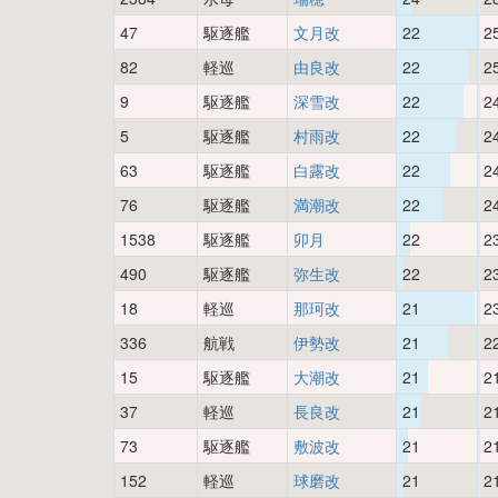
47
駆逐艦
文月改
22
2
82
軽巡
由良改
22
2
9
駆逐艦
深雪改
22
2
5
駆逐艦
村雨改
22
2
63
駆逐艦
白露改
22
2
76
駆逐艦
満潮改
22
2
1538
駆逐艦
卯月
22
2
490
駆逐艦
弥生改
22
2
18
軽巡
那珂改
21
2
336
航戦
伊勢改
21
2
15
駆逐艦
大潮改
21
2
37
軽巡
長良改
21
2
73
駆逐艦
敷波改
21
2
152
軽巡
球磨改
21
2