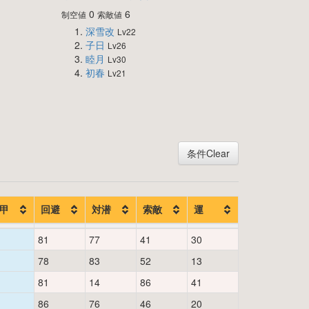
0
6
制空値
索敵値
深雪改
Lv22
子日
Lv26
睦月
Lv30
初春
Lv21
条件Clear
甲
回避
対潜
索敵
運
81
77
41
30
78
83
52
13
81
14
86
41
86
76
46
20