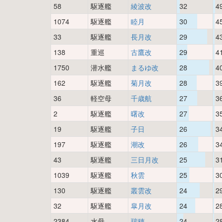
58
駆逐艦
綾波改
32
4
1074
駆逐艦
睦月
30
4
33
駆逐艦
長月改
29
4
138
重巡
古鷹改
29
4
1750
潜水艦
まるゆ改
28
4
162
駆逐艦
菊月改
28
3
36
軽空母
千歳航
27
3
2
駆逐艦
曙改
27
3
19
駆逐艦
子日
26
3
197
駆逐艦
潮改
26
3
43
駆逐艦
三日月改
25
3
1039
駆逐艦
秋雲
25
3
130
駆逐艦
叢雲改
24
2
32
駆逐艦
皐月改
24
2
2384
水母
瑞穂
24
2