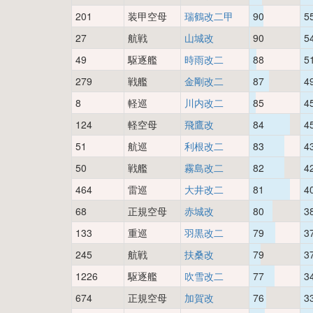
201
装甲空母
瑞鶴改二甲
90
5
27
航戦
山城改
90
5
49
駆逐艦
時雨改二
88
5
279
戦艦
金剛改二
87
4
8
軽巡
川内改二
85
4
124
軽空母
飛鷹改
84
4
51
航巡
利根改二
83
4
50
戦艦
霧島改二
82
4
464
雷巡
大井改二
81
4
68
正規空母
赤城改
80
3
133
重巡
羽黒改二
79
3
245
航戦
扶桑改
79
3
1226
駆逐艦
吹雪改二
77
3
674
正規空母
加賀改
76
3