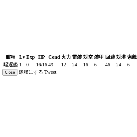
艦種
Lv
Exp
HP
Cond
火力
雷装
対空
装甲
回避
対潜
索敵
駆逐艦
1
0
16/16
49
12
24
16
6
46
24
6
嫁艦にする
Tweet
Close