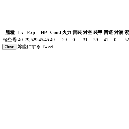
艦種
Lv
Exp
HP
Cond
火力
雷装
対空
装甲
回避
対潜
索
軽空母
40
79,529
45/45
49
29
0
31
59
41
0
52
嫁艦にする
Tweet
Close