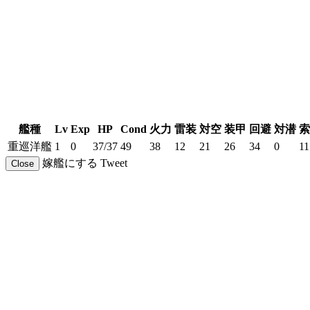
艦種
Lv
Exp
HP
Cond
火力
雷装
対空
装甲
回避
対潜
索
重巡洋艦
1
0
37/37
49
38
12
21
26
34
0
11
嫁艦にする
Tweet
Close