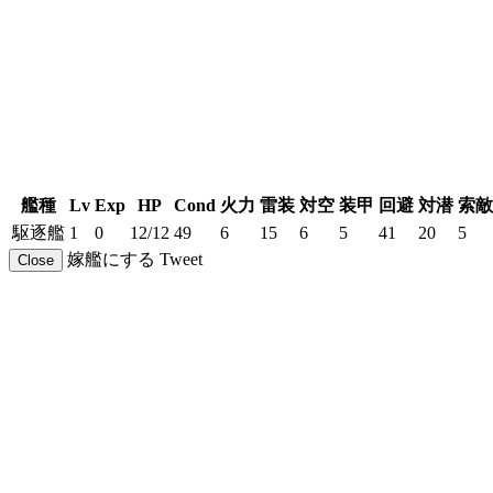
艦種
Lv
Exp
HP
Cond
火力
雷装
対空
装甲
回避
対潜
索敵
駆逐艦
1
0
12/12
49
6
15
6
5
41
20
5
嫁艦にする
Tweet
Close