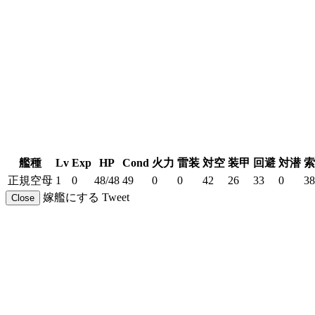
艦種
Lv
Exp
HP
Cond
火力
雷装
対空
装甲
回避
対潜
索
正規空母
1
0
48/48
49
0
0
42
26
33
0
38
嫁艦にする
Tweet
Close