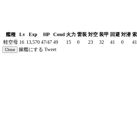
艦種
Lv
Exp
HP
Cond
火力
雷装
対空
装甲
回避
対潜
索
軽空母
16
13,570
47/47
49
15
0
23
32
41
0
41
嫁艦にする
Tweet
Close