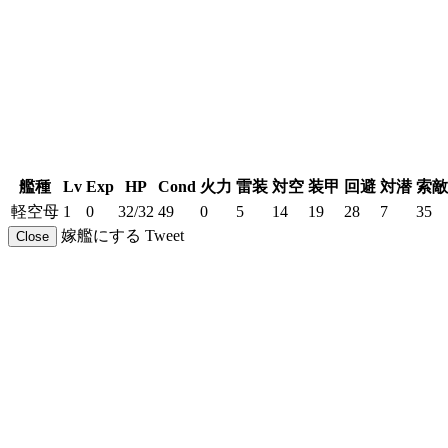
艦種
Lv
Exp
HP
Cond
火力
雷装
対空
装甲
回避
対潜
索敵
軽空母
1
0
32/32
49
0
5
14
19
28
7
35
嫁艦にする
Tweet
Close