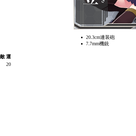
20.3cm連装砲
7.7mm機銃
敵
運
20