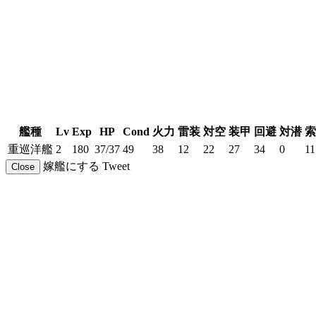
艦種
Lv
Exp
HP
Cond
火力
雷装
対空
装甲
回避
対潜
索
重巡洋艦
2
180
37/37
49
38
12
22
27
34
0
11
嫁艦にする
Tweet
Close