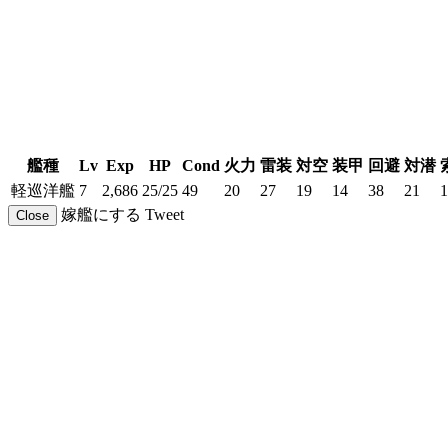
艦種
Lv
Exp
HP
Cond
火力
雷装
対空
装甲
回避
対潜
軽巡洋艦
7
2,686
25/25
49
20
27
19
14
38
21
1
嫁艦にする
Tweet
Close