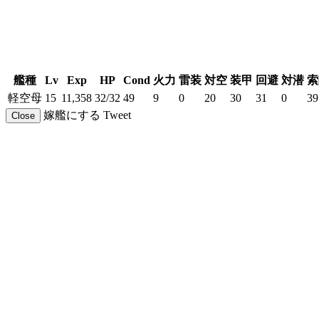
艦種
Lv
Exp
HP
Cond
火力
雷装
対空
装甲
回避
対潜
索
軽空母
15
11,358
32/32
49
9
0
20
30
31
0
39
嫁艦にする
Tweet
Close