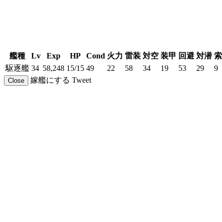
艦種
Lv
Exp
HP
Cond
火力
雷装
対空
装甲
回避
対潜
索
駆逐艦
34
58,248
15/15
49
22
58
34
19
53
29
9
嫁艦にする
Tweet
Close