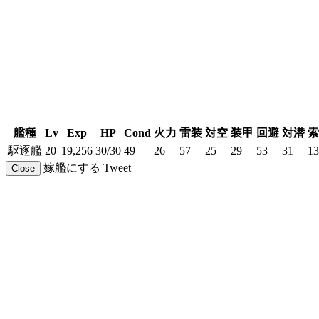
艦種
Lv
Exp
HP
Cond
火力
雷装
対空
装甲
回避
対潜
索
駆逐艦
20
19,256
30/30
49
26
57
25
29
53
31
13
嫁艦にする
Tweet
Close