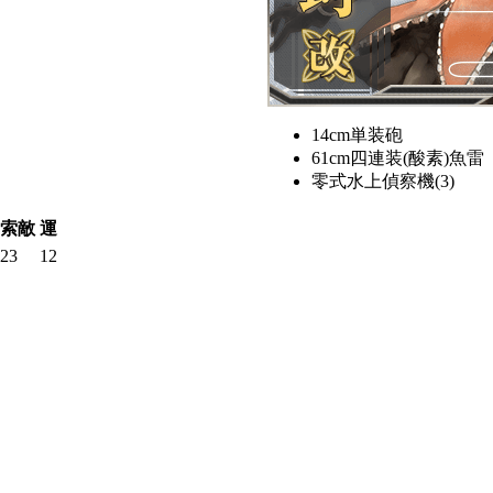
14cm単装砲
61cm四連装(酸素)魚雷
零式水上偵察機(3)
索敵
運
23
12