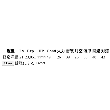
艦種
Lv
Exp
HP
Cond
火力
雷装
対空
装甲
回避
対潜
軽巡洋艦
21
23,051
44/44
49
26
39
26
33
48
43
嫁艦にする
Tweet
Close