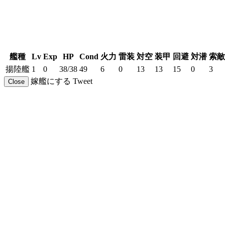
艦種
Lv
Exp
HP
Cond
火力
雷装
対空
装甲
回避
対潜
索敵
揚陸艦
1
0
38/38
49
6
0
13
13
15
0
3
嫁艦にする
Tweet
Close