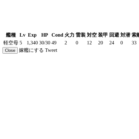
艦種
Lv
Exp
HP
Cond
火力
雷装
対空
装甲
回避
対潜
索
軽空母
5
1,340
30/30
49
2
0
12
20
24
0
33
嫁艦にする
Tweet
Close