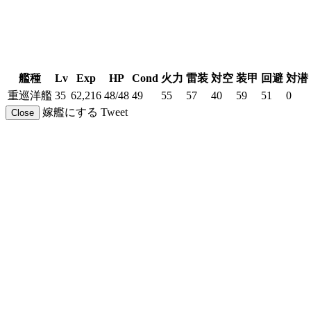
艦種
Lv
Exp
HP
Cond
火力
雷装
対空
装甲
回避
対潜
重巡洋艦
35
62,216
48/48
49
55
57
40
59
51
0
嫁艦にする
Tweet
Close