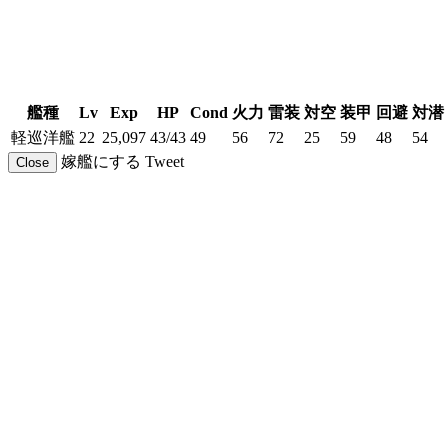
艦種
Lv
Exp
HP
Cond
火力
雷装
対空
装甲
回避
対潜
軽巡洋艦
22
25,097
43/43
49
56
72
25
59
48
54
嫁艦にする
Tweet
Close