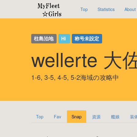
Top
Statistics
About
柱島泊地
Hi
称号未設定
wellerte 大
1-6, 3-5, 4-5, 5-2海域の攻略中
Top
Fav
Snap
資源
艦娘
装