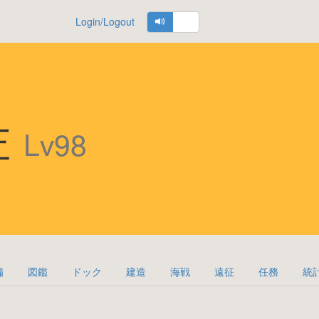
Login/Logout
佐
Lv98
備
図鑑
ドック
建造
海戦
遠征
任務
統