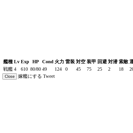
艦種
Lv
Exp
HP
Cond
火力
雷装
対空
装甲
回避
対潜
索敵
戦艦
4
610
80/80
49
124
0
45
75
25
2
18
2
嫁艦にする
Tweet
Close