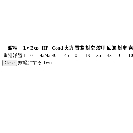
艦種
Lv
Exp
HP
Cond
火力
雷装
対空
装甲
回避
対潜
索
重巡洋艦
1
0
42/42
49
45
0
19
36
33
0
10
嫁艦にする
Tweet
Close