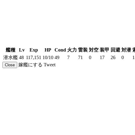
艦種
Lv
Exp
HP
Cond
火力
雷装
対空
装甲
回避
対潜
潜水艦
48
117,151
10/10
49
7
71
0
17
26
0
1
嫁艦にする
Tweet
Close