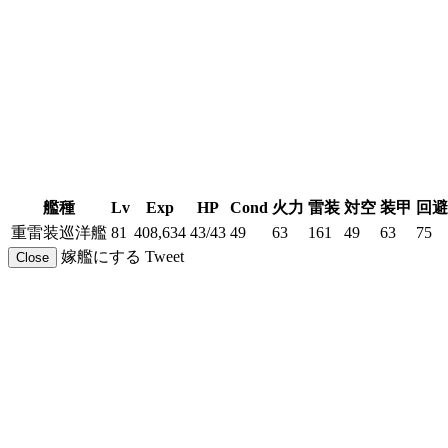
艦種
Lv
Exp
HP
Cond
火力
雷装
対空
装甲
回避
重雷装巡洋艦
81
408,634
43/43
49
63
161
49
63
75
嫁艦にする
Tweet
Close