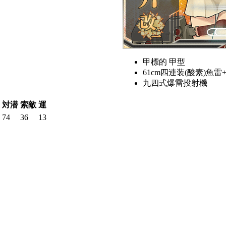
甲標的 甲型
61cm四連装(酸素)魚雷+
九四式爆雷投射機
対潜
索敵
運
74
36
13