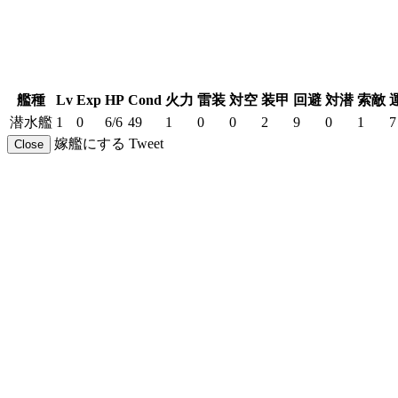
艦種
Lv
Exp
HP
Cond
火力
雷装
対空
装甲
回避
対潜
索敵
潜水艦
1
0
6/6
49
1
0
0
2
9
0
1
7
嫁艦にする
Tweet
Close