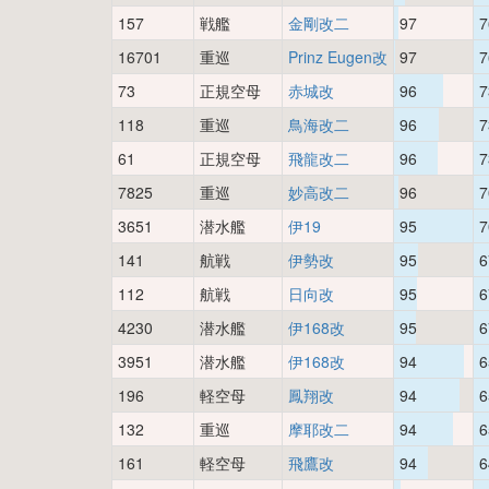
157
戦艦
金剛改二
97
7
16701
重巡
Prinz Eugen改
97
7
73
正規空母
赤城改
96
7
118
重巡
鳥海改二
96
7
61
正規空母
飛龍改二
96
7
7825
重巡
妙高改二
96
7
3651
潜水艦
伊19
95
7
141
航戦
伊勢改
95
6
112
航戦
日向改
95
6
4230
潜水艦
伊168改
95
6
3951
潜水艦
伊168改
94
6
196
軽空母
鳳翔改
94
6
132
重巡
摩耶改二
94
6
161
軽空母
飛鷹改
94
6