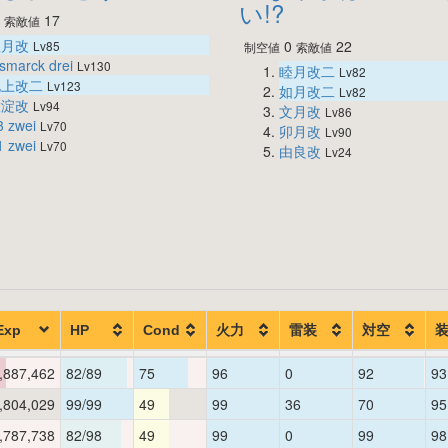
い!?
0
17
索敵値
秋月改
0
22
Lv85
制空値
索敵値
smarck drei
Lv130
睦月改二
Lv82
北上改二
Lv123
如月改二
Lv82
大淀改
Lv94
文月改
Lv86
3 zwei
Lv70
卯月改
Lv90
1 zwei
Lv70
由良改
Lv24
Exp
HP
Cond
火力
雷装
対空
,887,462
82/89
75
96
0
92
93
,804,029
99/99
49
99
36
70
95
,787,738
82/98
49
99
0
99
98