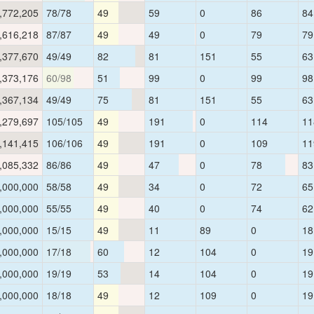
,772,205
78/78
49
59
0
86
84
,616,218
87/87
49
49
0
79
79
,377,670
49/49
82
81
151
55
63
,373,176
60/98
51
99
0
99
98
,367,134
49/49
75
81
151
55
63
,279,697
105/105
49
191
0
114
11
,141,415
106/106
49
191
0
109
11
,085,332
86/86
49
47
0
78
83
,000,000
58/58
49
34
0
72
65
,000,000
55/55
49
40
0
74
62
,000,000
15/15
49
11
89
0
18
,000,000
17/18
60
12
104
0
19
,000,000
19/19
53
14
104
0
19
,000,000
18/18
49
12
109
0
19