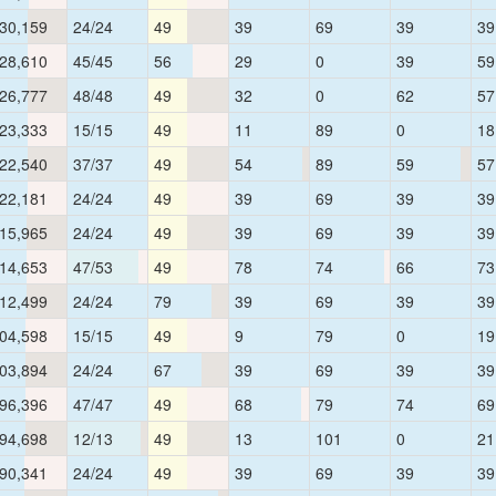
30,159
24/24
49
39
69
39
39
28,610
45/45
56
29
0
39
59
26,777
48/48
49
32
0
62
57
23,333
15/15
49
11
89
0
18
22,540
37/37
49
54
89
59
57
22,181
24/24
49
39
69
39
39
15,965
24/24
49
39
69
39
39
14,653
47/53
49
78
74
66
73
12,499
24/24
79
39
69
39
39
04,598
15/15
49
9
79
0
19
03,894
24/24
67
39
69
39
39
96,396
47/47
49
68
79
74
69
94,698
12/13
49
13
101
0
21
90,341
24/24
49
39
69
39
39