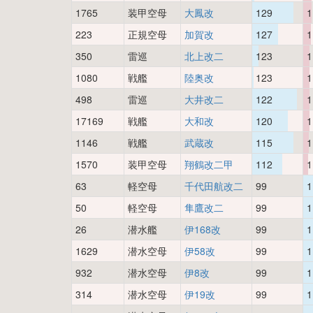
1765
装甲空母
大鳳改
129
1
223
正規空母
加賀改
127
1
350
雷巡
北上改二
123
1
1080
戦艦
陸奥改
123
1
498
雷巡
大井改二
122
1
17169
戦艦
大和改
120
1
1146
戦艦
武蔵改
115
1
1570
装甲空母
翔鶴改二甲
112
1
63
軽空母
千代田航改二
99
1
50
軽空母
隼鷹改二
99
1
26
潜水艦
伊168改
99
1
1629
潜水空母
伊58改
99
1
932
潜水空母
伊8改
99
1
314
潜水空母
伊19改
99
1