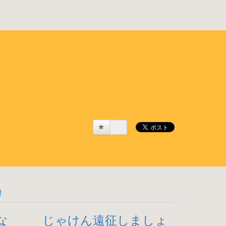
計
な
じゃけん遠征しましょ