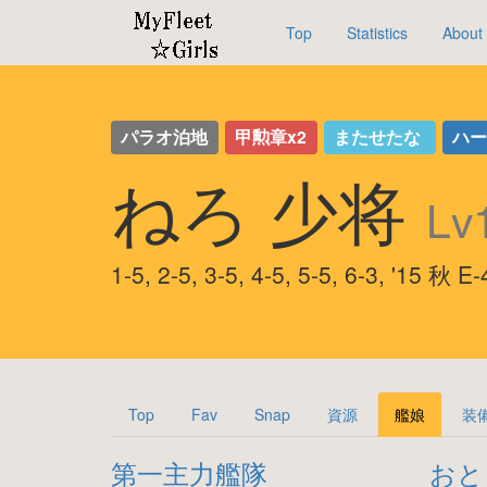
Top
Statistics
About
パラオ泊地
甲勲章x2
またせたな
ハ
ねろ 少将
Lv
1-5, 2-5, 3-5, 4-5, 5-5, 6-3, '1
Top
Fav
Snap
資源
艦娘
装
第一主力艦隊
おと