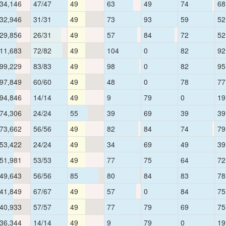
34,146
47/47
49
63
49
74
68
32,946
31/31
49
73
93
59
52
29,856
26/31
49
57
84
72
52
11,683
72/82
49
104
0
82
92
99,229
83/83
49
98
0
82
95
97,849
60/60
49
48
0
78
77
94,846
14/14
49
9
79
0
19
74,306
24/24
55
39
69
39
39
73,662
56/56
49
82
84
74
79
53,422
24/24
49
34
69
49
39
51,981
53/53
49
77
75
64
72
49,643
56/56
85
80
84
83
78
41,849
67/67
49
57
0
84
75
40,933
57/57
49
77
79
69
75
36,344
14/14
49
9
79
0
19