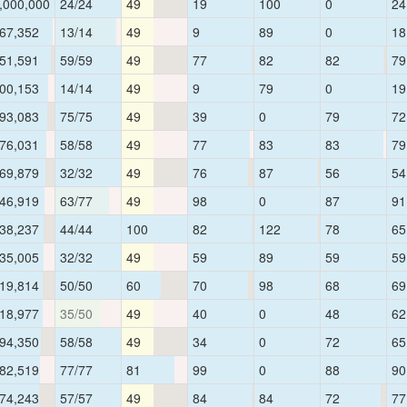
,000,000
24/24
49
19
100
0
24
67,352
13/14
49
9
89
0
18
51,591
59/59
49
77
82
82
79
00,153
14/14
49
9
79
0
19
93,083
75/75
49
39
0
79
72
76,031
58/58
49
77
83
83
79
69,879
32/32
49
76
87
56
54
46,919
63/77
49
98
0
87
91
38,237
44/44
100
82
122
78
65
35,005
32/32
49
59
89
59
59
19,814
50/50
60
70
98
68
69
18,977
35/50
49
40
0
48
62
94,350
58/58
49
34
0
72
65
82,519
77/77
81
99
0
88
90
74,243
57/57
49
84
84
72
77