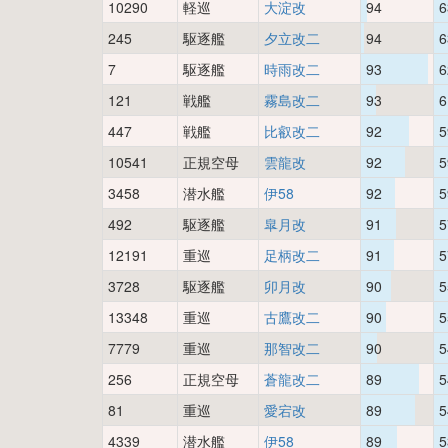
10290
軽巡
大淀改
94
6
245
駆逐艦
夕立改二
94
6
7
駆逐艦
時雨改二
93
6
121
戦艦
霧島改二
93
6
447
戦艦
比叡改二
92
5
10541
正規空母
雲龍改
92
5
3458
潜水艦
伊58
92
5
492
駆逐艦
皐月改
91
5
12191
重巡
足柄改二
91
5
3728
駆逐艦
卯月改
90
5
13348
重巡
古鷹改二
90
5
7779
重巡
那智改二
90
5
256
正規空母
蒼龍改二
89
5
81
重巡
愛宕改
89
5
4339
潜水艦
伊58
89
5