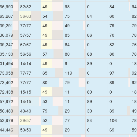
66,990
82/82
49
98
0
84
94
63,267
36/63
54
75
84
60
82
39,291
77/77
49
49
0
79
79
36,079
57/57
49
85
86
70
78
35,247
67/67
49
64
0
82
76
05,130
56/56
57
80
88
80
78
01,494
14/14
49
9
89
0
18
73,958
77/77
65
119
0
97
92
73,402
77/77
80
79
0
89
92
72,438
15/15
49
11
89
0
18
57,972
14/15
53
11
89
0
18
56,480
40/40
79
29
30
39
49
53,979
29/57
52
77
84
106
78
44,446
50/50
49
29
0
69
59