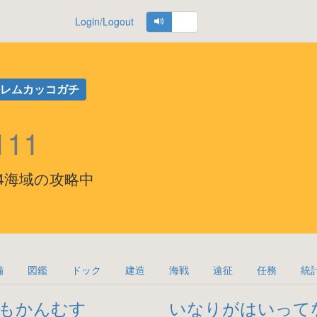
Login/Logout
ーレムカッコガチ
111
5 秋 E-4海域の攻略中
備
図鑑
ドック
建造
海戦
遠征
任務
統
もかんむす
いなりがはいって