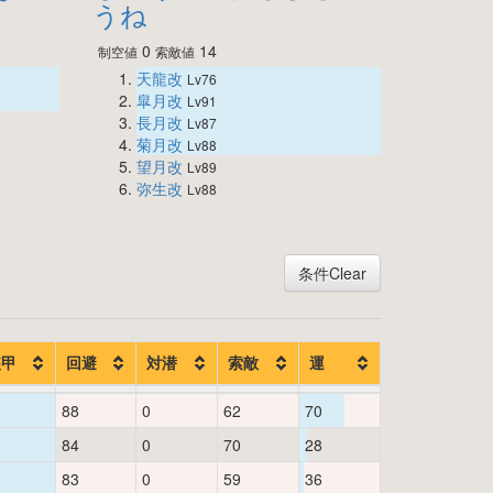
うね
0
14
制空値
索敵値
天龍改
Lv76
皐月改
Lv91
長月改
Lv87
菊月改
Lv88
望月改
Lv89
弥生改
Lv88
条件Clear
装甲
回避
対潜
索敵
運
88
0
62
70
84
0
70
28
83
0
59
36