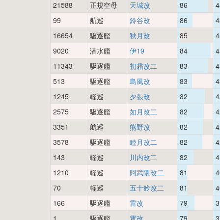
21588
正規空母
天城改
86
4
99
航巡
鈴谷改
86
4
16654
駆逐艦
秋月改
85
4
9020
潜水艦
伊19
84
4
11343
駆逐艦
初霜改二
83
4
513
駆逐艦
島風改
83
4
1245
軽巡
夕張改
82
4
2575
駆逐艦
如月改二
82
4
3351
航巡
熊野改
82
4
3578
駆逐艦
睦月改二
82
4
143
軽巡
川内改二
82
4
1210
軽巡
阿武隈改二
81
4
70
軽巡
五十鈴改二
81
4
166
駆逐艦
雷改
79
3
1
駆逐艦
電改
79
3