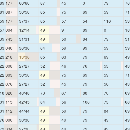
89,177
60/60
87
45
0
79
76
81,887
50/50
85
75
69
59
71
59,177
37/37
85
57
54
116
53
57,004
12/14
49
9
89
0
18
39,745
31/31
49
50
84
79
51
33,040
36/36
64
59
99
59
59
23,218
13/36
85
63
79
69
49
22,808
27/27
52
46
76
53
43
22,303
50/50
49
75
69
59
71
22,076
27/27
52
45
79
56
43
18,320
48/48
73
67
88
70
69
01,115
42/45
84
56
106
73
68
01,112
44/44
49
59
79
84
69
76,000
30/30
49
49
79
49
49
73,334
27/30
49
49
79
49
49