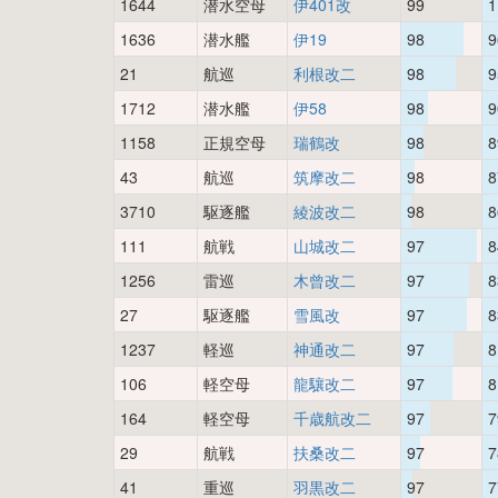
1644
潜水空母
伊401改
99
1
1636
潜水艦
伊19
98
9
21
航巡
利根改二
98
9
1712
潜水艦
伊58
98
9
1158
正規空母
瑞鶴改
98
8
43
航巡
筑摩改二
98
8
3710
駆逐艦
綾波改二
98
8
111
航戦
山城改二
97
8
1256
雷巡
木曾改二
97
8
27
駆逐艦
雪風改
97
8
1237
軽巡
神通改二
97
8
106
軽空母
龍驤改二
97
8
164
軽空母
千歳航改二
97
7
29
航戦
扶桑改二
97
7
41
重巡
羽黒改二
97
7