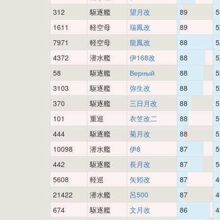
312
駆逐艦
望月改
89
5
1611
軽空母
瑞鳳改
89
5
7971
軽空母
龍鳳改
88
5
4372
潜水艦
伊168改
88
5
58
駆逐艦
Верный
88
5
3103
駆逐艦
弥生改
88
5
370
駆逐艦
三日月改
88
5
101
重巡
衣笠改二
88
5
444
駆逐艦
菊月改
88
5
10098
潜水艦
伊8
87
5
442
駆逐艦
長月改
87
5
5608
軽巡
矢矧改
87
4
21422
潜水艦
呂500
87
4
674
駆逐艦
文月改
86
4