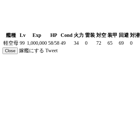
艦種
Lv
Exp
HP
Cond
火力
雷装
対空
装甲
回避
対潜
軽空母
99
1,000,000
58/58
49
34
0
72
65
69
0
嫁艦にする
Tweet
Close