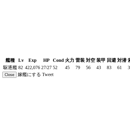
艦種
Lv
Exp
HP
Cond
火力
雷装
対空
装甲
回避
対潜
駆逐艦
82
422,076
27/27
52
45
79
56
43
83
61
3
嫁艦にする
Tweet
Close