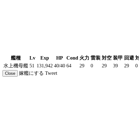
艦種
Lv
Exp
HP
Cond
火力
雷装
対空
装甲
回避
水上機母艦
51
131,942
40/40
64
29
0
29
39
29
0
嫁艦にする
Tweet
Close