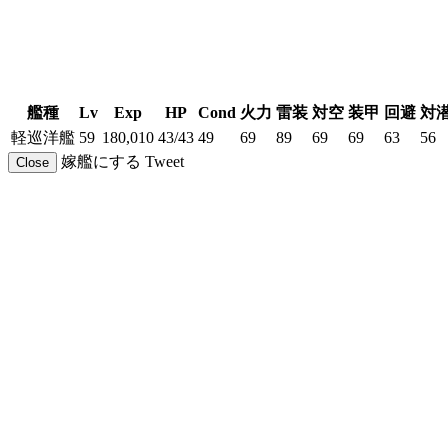
艦種
Lv
Exp
HP
Cond
火力
雷装
対空
装甲
回避
対
軽巡洋艦
59
180,010
43/43
49
69
89
69
69
63
56
嫁艦にする
Tweet
Close