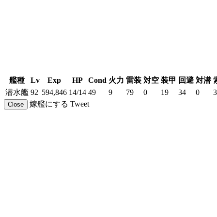
艦種
Lv
Exp
HP
Cond
火力
雷装
対空
装甲
回避
対潜
潜水艦
92
594,846
14/14
49
9
79
0
19
34
0
3
嫁艦にする
Tweet
Close