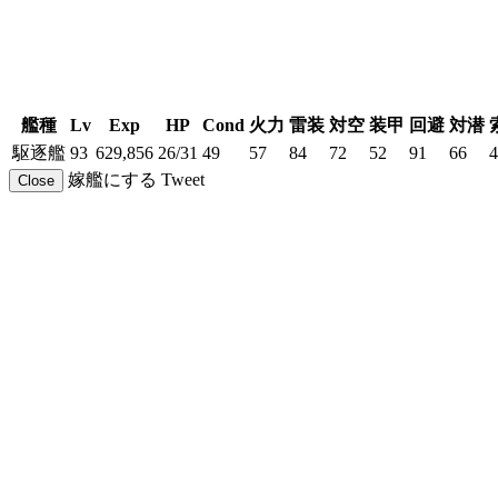
艦種
Lv
Exp
HP
Cond
火力
雷装
対空
装甲
回避
対潜
駆逐艦
93
629,856
26/31
49
57
84
72
52
91
66
4
嫁艦にする
Tweet
Close