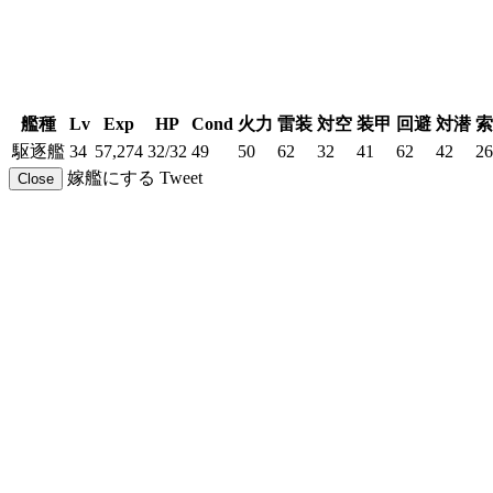
艦種
Lv
Exp
HP
Cond
火力
雷装
対空
装甲
回避
対潜
索
駆逐艦
34
57,274
32/32
49
50
62
32
41
62
42
26
嫁艦にする
Tweet
Close