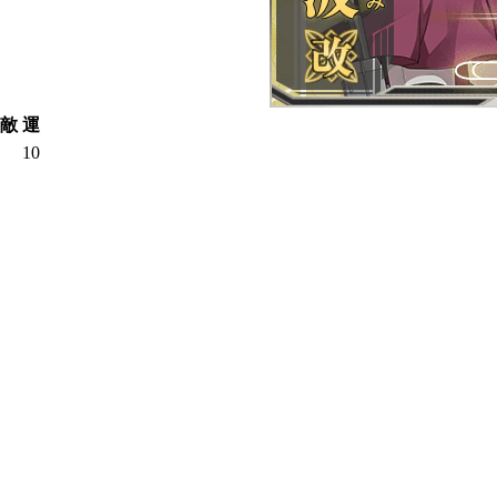
敵
運
10