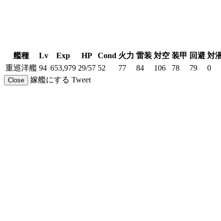
艦種
Lv
Exp
HP
Cond
火力
雷装
対空
装甲
回避
対
重巡洋艦
94
653,979
29/57
52
77
84
106
78
79
0
嫁艦にする
Tweet
Close