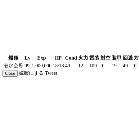
艦種
Lv
Exp
HP
Cond
火力
雷装
対空
装甲
回避
対
潜水空母
99
1,000,000
18/18
49
12
109
0
19
49
0
嫁艦にする
Tweet
Close