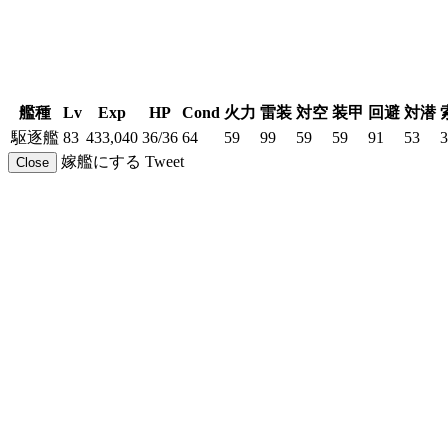
艦種
Lv
Exp
HP
Cond
火力
雷装
対空
装甲
回避
対潜
駆逐艦
83
433,040
36/36
64
59
99
59
59
91
53
3
嫁艦にする
Tweet
Close