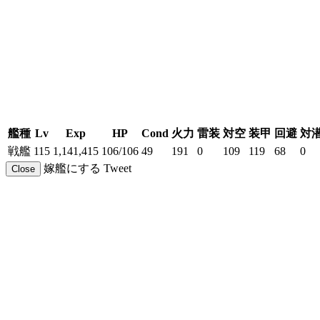
艦種
Lv
Exp
HP
Cond
火力
雷装
対空
装甲
回避
対
戦艦
115
1,141,415
106/106
49
191
0
109
119
68
0
嫁艦にする
Tweet
Close