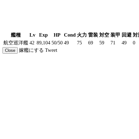
艦種
Lv
Exp
HP
Cond
火力
雷装
対空
装甲
回避
対
航空巡洋艦
42
89,104
50/50
49
75
69
59
71
49
0
嫁艦にする
Tweet
Close