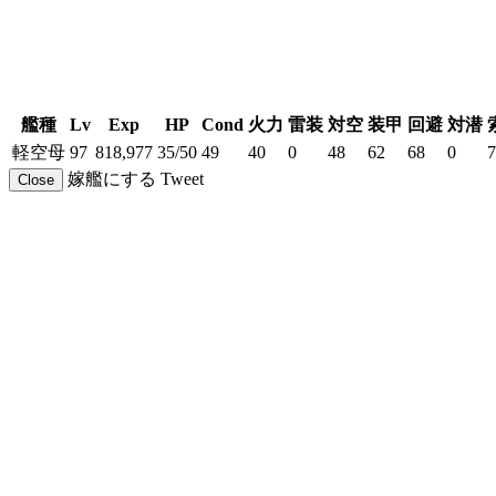
艦種
Lv
Exp
HP
Cond
火力
雷装
対空
装甲
回避
対潜
軽空母
97
818,977
35/50
49
40
0
48
62
68
0
7
嫁艦にする
Tweet
Close