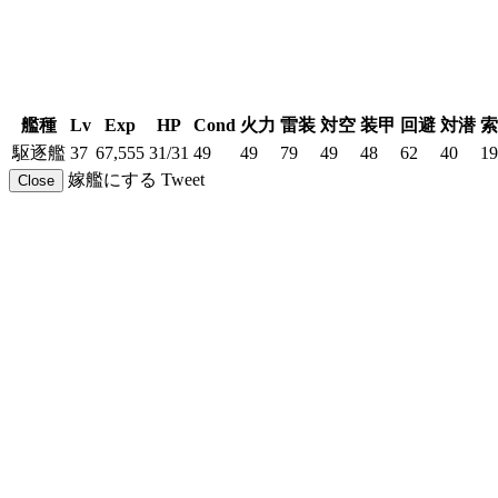
艦種
Lv
Exp
HP
Cond
火力
雷装
対空
装甲
回避
対潜
索
駆逐艦
37
67,555
31/31
49
49
79
49
48
62
40
19
嫁艦にする
Tweet
Close