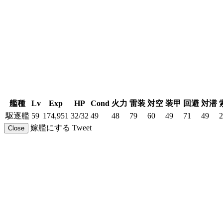
艦種
Lv
Exp
HP
Cond
火力
雷装
対空
装甲
回避
対潜
駆逐艦
59
174,951
32/32
49
48
79
60
49
71
49
2
嫁艦にする
Tweet
Close