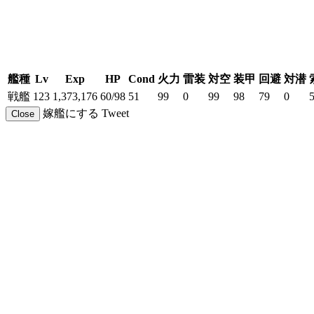
艦種
Lv
Exp
HP
Cond
火力
雷装
対空
装甲
回避
対潜
戦艦
123
1,373,176
60/98
51
99
0
99
98
79
0
嫁艦にする
Tweet
Close