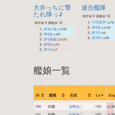
大井っちに撃
連合艦隊
たれ隊っ♪
0
12
制空値
索敵値
千代田甲
0
12
Lv76
制空値
索敵値
伊8改
Lv140
伊401改
Lv150
伊19
Lv6
伊8改
Lv97
呂500
Lv99
伊168改
Lv124
伊58
Lv15
伊19
Lv7
艦娘一覧
ID
艦種
名前
Lv
Ex
185
戦艦
金剛改二
150
4,3
101
戦艦
比叡改二
150
4,3