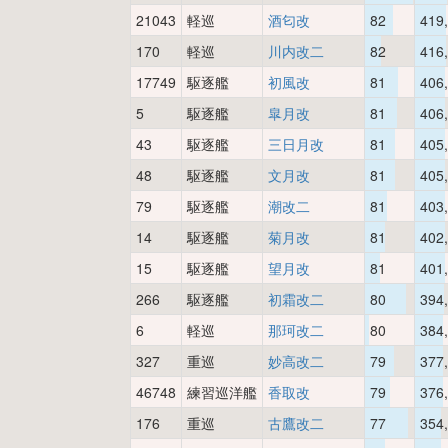
21043
軽巡
酒匂改
82
419
170
軽巡
川内改二
82
416
17749
駆逐艦
初風改
81
406
5
駆逐艦
皐月改
81
406
43
駆逐艦
三日月改
81
405
48
駆逐艦
文月改
81
405
79
駆逐艦
潮改二
81
403
14
駆逐艦
菊月改
81
402
15
駆逐艦
望月改
81
401
266
駆逐艦
初霜改二
80
394
6
軽巡
那珂改二
80
384
327
重巡
妙高改二
79
377
46748
練習巡洋艦
香取改
79
376
176
重巡
古鷹改二
77
354