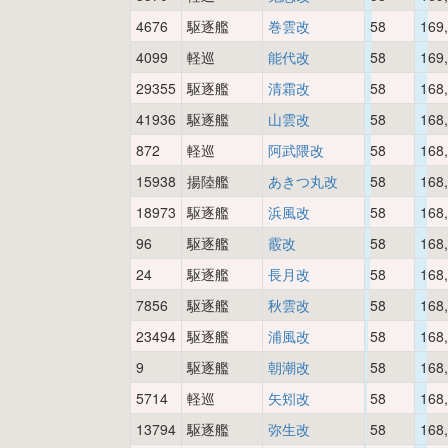
4676
駆逐艦
巻雲改
58
169
4099
軽巡
能代改
58
169
29355
駆逐艦
清霜改
58
168
41936
駆逐艦
山雲改
58
168
872
軽巡
阿武隈改
58
168
15938
揚陸艦
あきつ丸改
58
168
18973
駆逐艦
浜風改
58
168
96
駆逐艦
霰改
58
168
24
駆逐艦
長月改
58
168
7856
駆逐艦
秋雲改
58
168
23494
駆逐艦
浦風改
58
168
9
駆逐艦
朝潮改
58
168
5714
軽巡
矢矧改
58
168
13794
駆逐艦
弥生改
58
168