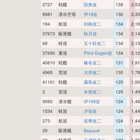
2727
戦艦
陸奥改
138
2,5
8981
潜水空母
伊19改
136
2,3
184
航巡
利根改二
134
2,1
37673
駆逐艦
秋月改
134
2,1
68
軽巡
五十鈴改二
134
2,1
37690
重巡
Prinz Eugen改
134
2,1
40610
戦艦
榛名改二
131
1,9
4968
雷巡
大井改二
130
1,7
41101
戦艦
霧島改二
125
1,5
2
雷巡
木曾改二
125
1,4
9093
潜水艦
伊168改
124
1,4
1534
軽巡
夕張改
124
1,4
273
航巡
筑摩改二
124
1,4
29
駆逐艦
Верный
123
1,4