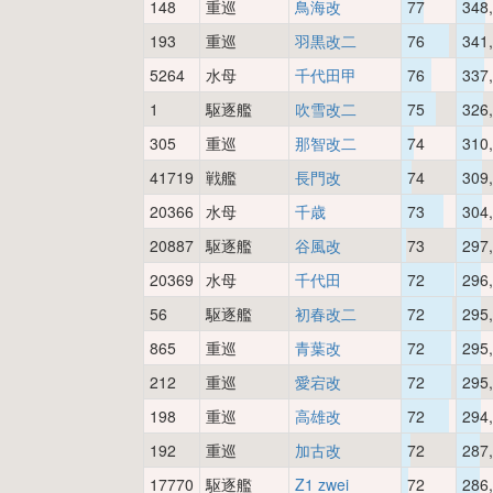
148
重巡
鳥海改
77
348
193
重巡
羽黒改二
76
341
5264
水母
千代田甲
76
337
1
駆逐艦
吹雪改二
75
326
305
重巡
那智改二
74
310
41719
戦艦
長門改
74
309
20366
水母
千歳
73
304
20887
駆逐艦
谷風改
73
297
20369
水母
千代田
72
296
56
駆逐艦
初春改二
72
295
865
重巡
青葉改
72
295
212
重巡
愛宕改
72
295
198
重巡
高雄改
72
294
192
重巡
加古改
72
287
17770
駆逐艦
Z1 zwei
72
286