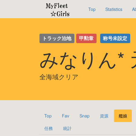
Top
Statistics
A
トラック泊地
甲勲章
称号未設定
みなりん*
全海域クリア
Top
Fav
Snap
資源
艦娘
任務
統計