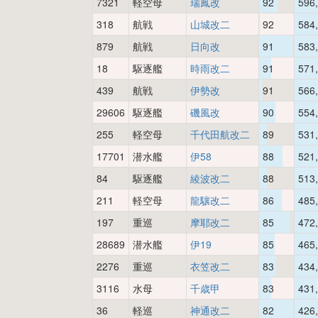
7321
軽空母
瑞鳳改
92
596
318
航戦
山城改二
92
584
879
航戦
日向改
91
583
18
駆逐艦
時雨改二
91
571
439
航戦
伊勢改
91
566
29606
駆逐艦
磯風改
90
554
255
軽空母
千代田航改二
89
531
17701
潜水艦
伊58
88
521
84
駆逐艦
綾波改二
88
513
211
軽空母
龍驤改二
86
485
197
重巡
摩耶改二
85
472
28689
潜水艦
伊19
85
465
2276
重巡
衣笠改二
83
434
3116
水母
千歳甲
83
431
36
軽巡
神通改二
82
426