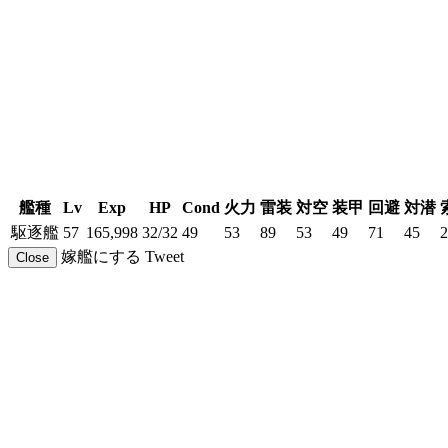
艦種
Lv
Exp
HP
Cond
火力
雷装
対空
装甲
回避
対潜
駆逐艦
57
165,998
32/32
49
53
89
53
49
71
45
2
嫁艦にする
Tweet
Close