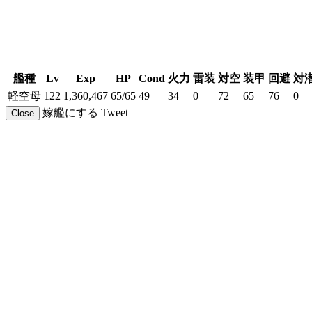
艦種
Lv
Exp
HP
Cond
火力
雷装
対空
装甲
回避
対
軽空母
122
1,360,467
65/65
49
34
0
72
65
76
0
嫁艦にする
Tweet
Close