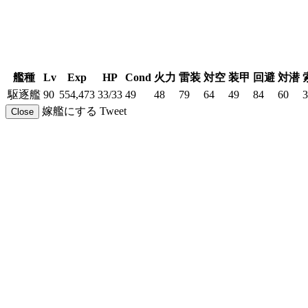
艦種
Lv
Exp
HP
Cond
火力
雷装
対空
装甲
回避
対潜
駆逐艦
90
554,473
33/33
49
48
79
64
49
84
60
3
嫁艦にする
Tweet
Close