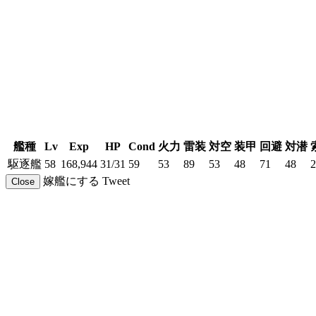
艦種
Lv
Exp
HP
Cond
火力
雷装
対空
装甲
回避
対潜
駆逐艦
58
168,944
31/31
59
53
89
53
48
71
48
2
嫁艦にする
Tweet
Close