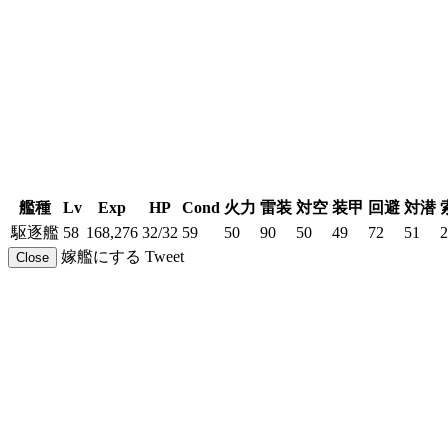
艦種
Lv
Exp
HP
Cond
火力
雷装
対空
装甲
回避
対潜
駆逐艦
58
168,276
32/32
59
50
90
50
49
72
51
2
嫁艦にする
Tweet
Close