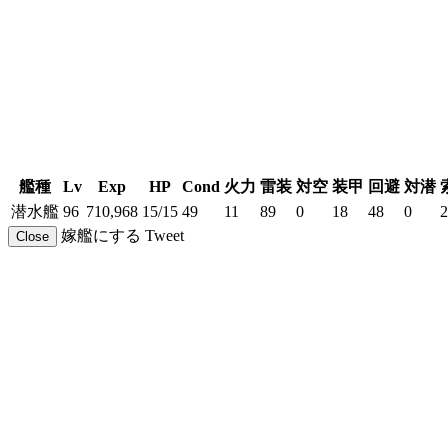
艦種
Lv
Exp
HP
Cond
火力
雷装
対空
装甲
回避
対潜
潜水艦
96
710,968
15/15
49
11
89
0
18
48
0
2
嫁艦にする
Tweet
Close