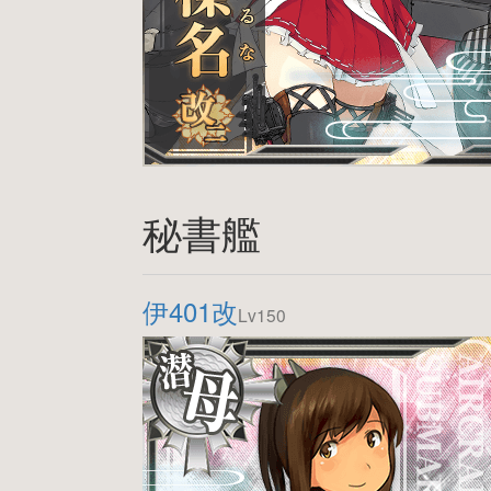
秘書艦
伊401改
Lv150