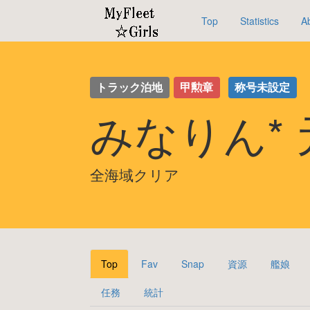
Top
Statistics
A
トラック泊地
甲勲章
称号未設定
みなりん*
全海域クリア
Top
Fav
Snap
資源
艦娘
任務
統計