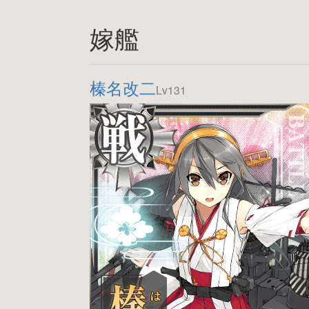
嫁艦
榛名改二
Lv131