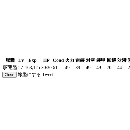
艦種
Lv
Exp
HP
Cond
火力
雷装
対空
装甲
回避
対潜
駆逐艦
57
163,125
30/30
61
49
89
49
49
70
44
2
嫁艦にする
Tweet
Close